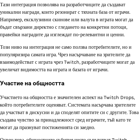
Тази интеграция позволява на разработчиците да създават
уникални награди, които резонират с тяхната база от играчи.
Например, ексклузивни скинове или валута в играта могат да
бъдат свързани директно с гледането на конкретни потоци,
правейки наградите да изглеждат по-релевантни и ценни.
Този ниво на интеграция не само ползва потребителите, но и
популяризира самата игра. Чрез насърчаване на зрителите да
взаимодействат с играта чрез Twitch, разработчиците могат да
увеличат видимостта на играта и базата от играчи.
Участие на общността
Участието на общността е значителен аспект на Twitch Drops,
който потребителите оценяват. Системата насърчава зрителите
да участват в дискусии и да споделят опитите си с другите. Това
създава чувство за принадлежност сред играчите, тъй като те
могат да празнуват постиженията си заедно.
Освен това, общностните събития често съпътстват Twitch