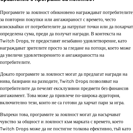
Програмите за лоялност обикновено награждават потребителите
за повторни покупки или ангажираност с времето, често
изисквайки от потребителите да натрупат точки или да похарчат
определена сума, преди да получат награди. В контекста на
Twitch Drops, те предоставят незабавно удовлетворение, като
награждават зрителите просто за гледане на потоци, което може
да увеличи удовлетворението и ангажираността на
потребителите.
Докато програмите за лоялност могат да предлагат награди на
нива, базирани на разходите, Twitch Drops позволяват на
потребителите да печелят ексклузивни предмети без финансов
ангажимент. Това може да привлече по-широка аудитория,
включително тези, които не са готови да харчат пари за игра.
Въпреки това, програмите за лоялност могат да насърчават
чувство за общност и лоялност към марката с времето, което
Twitch Drops може да не постигне толкова ефективно, тъй като