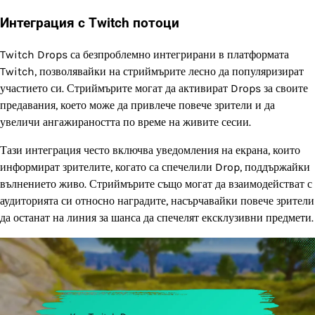
Интеграция с Twitch потоци
Twitch Drops са безпроблемно интегрирани в платформата
Twitch, позволявайки на стриймърите лесно да популяризират
участието си. Стриймърите могат да активират Drops за своите
предавания, което може да привлече повече зрители и да
увеличи ангажираността по време на живите сесии.
Тази интеграция често включва уведомления на екрана, които
информират зрителите, когато са спечелили Drop, поддържайки
вълнението живо. Стриймърите също могат да взаимодействат с
аудиторията си относно наградите, насърчавайки повече зрители
да останат на линия за шанса да спечелят ексклузивни предмети.