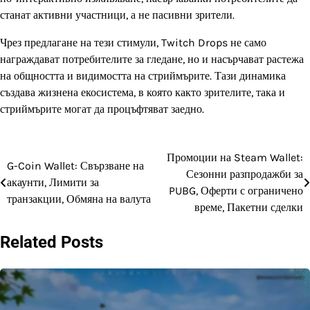
станат активни участници, а не пасивни зрители.
Чрез предлагане на тези стимули, Twitch Drops не само
награждават потребителите за гледане, но и насърчават растежа
на общността и видимостта на стриймърите. Тази динамика
създава жизнена екосистема, в която както зрителите, така и
стриймърите могат да процъфтяват заедно.
Промоции на Steam Wallet:
Post
G-Coin Wallet: Свързване на
Сезонни разпродажби за
акаунти, Лимити за
navigation
PUBG, Оферти с ограничено
транзакции, Обмяна на валута
време, Пакетни сделки
Related Posts