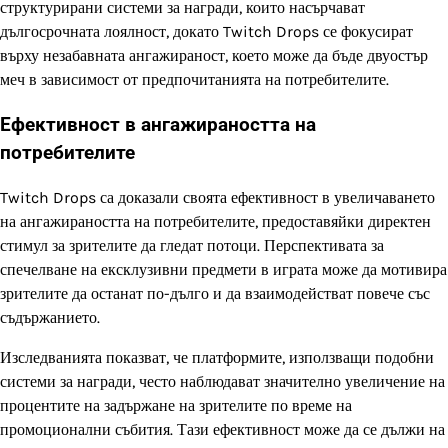
структурирани системи за награди, които насърчават
дългосрочната лоялност, докато Twitch Drops се фокусират
върху незабавната ангажираност, което може да бъде двуостър
меч в зависимост от предпочитанията на потребителите.
Ефективност в ангажираността на
потребителите
Twitch Drops са доказали своята ефективност в увеличаването
на ангажираността на потребителите, предоставяйки директен
стимул за зрителите да гледат потоци. Перспективата за
спечелване на ексклузивни предмети в играта може да мотивира
зрителите да останат по-дълго и да взаимодействат повече със
съдържанието.
Изследванията показват, че платформите, използващи подобни
системи за награди, често наблюдават значително увеличение на
процентите на задържане на зрителите по време на
промоционални събития. Тази ефективност може да се дължи на