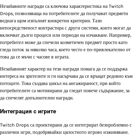
Незабавните награди са ключова характеристика на Twitch
Drops, позволяваща на потребителите да получават предмети
веднага щом изпълнят конкретни критерии. Тази
непосредственост контрастира с други системи, които могат да
включват дълги процеси или периоди на изчакване. Например,
потребител може да спечели козметичен предмет просто като
гледа поток за няколко часа, което често е по-привлекателно от
това да се мъчи с часове в играта.
Незабавният характер на тези награди помага да се поддържа
интереса на зрителите и ги насърчава да се връщат редовно към
потоците. Това създава цикъл на ангажираност, при който
потребителите са мотивирани да гледат повече съдържание, за
да спечелят допълнителни награди.
Интеграция с игрите
Twitch Drops са проектирани да се интегрират безпроблемно с
различни игри, подобрявайки цялостното игрово изживяване.