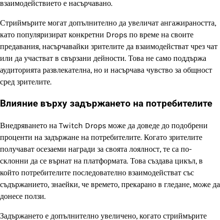
взаимодействието е насърчавано.
Стриймърите могат допълнително да увеличат ангажираността,
като популяризират конкретни Drops по време на своите
предавания, насърчавайки зрителите да взаимодействат чрез чат
или да участват в свързани дейности. Това не само поддържа
аудиторията развлекателна, но и насърчава чувство за общност
сред зрителите.
Влияние върху задържането на потребителите
Внедряването на Twitch Drops може да доведе до подобрени
проценти на задържане на потребителите. Когато зрителите
получават осезаеми награди за своята лоялност, те са по-
склонни да се върнат на платформата. Това създава цикъл, в
който потребителите последователно взаимодействат със
съдържанието, знаейки, че времето, прекарано в гледане, може да
донесе ползи.
Задържането е допълнително увеличено, когато стриймърите