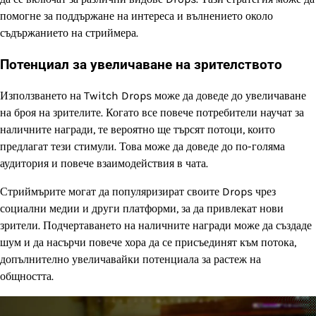
помогне за поддържане на интереса и вълнението около
съдържанието на стриймера.
Потенциал за увеличаване на зрителството
Използването на Twitch Drops може да доведе до увеличаване
на броя на зрителите. Когато все повече потребители научат за
наличните награди, те вероятно ще търсят потоци, които
предлагат тези стимули. Това може да доведе до по-голяма
аудитория и повече взаимодействия в чата.
Стриймърите могат да популяризират своите Drops чрез
социални медии и други платформи, за да привлекат нови
зрители. Подчертаването на наличните награди може да създаде
шум и да насърчи повече хора да се присъединят към потока,
допълнително увеличавайки потенциала за растеж на
общността.