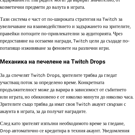
козметични предмети до валута в играта.
Тази система е част от по-широката стратегия на Twitch за
увеличаване на взаимодействието и задържането на зрителите,
правейки потоците по-привлекателни за аудиторията. Чрез
предоставяне на осезаеми награди, Twitch цели да създаде по-
потапящо изживяване за феновете на различни игри.
Механика на печелене на Twitch Drops
За да спечелят Twitch Drops, зрителите трябва да гледат
участващ поток за определено време. Конкретната
продължителност може да варира в зависимост от събитието
или играта, но обикновено е от няколко минути до няколко часа.
Зрителите също трябва да имат своя Twitch акаунт свързан с
акаунта в играта, за да получат наградите.
След като зрителят изпълни необходимото време за гледане,
Drop автоматично се кредитира в техния акаунт. Уведомления