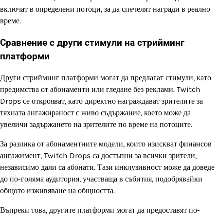
включат в определени потоци, за да спечелят награди в реално
време.
Сравнение с други стимули на стрийминг
платформи
Други стрийминг платформи могат да предлагат стимули, като
предимства от абонаменти или гледане без реклами. Twitch
Drops се открояват, като директно награждават зрителите за
тяхната ангажираност с живо съдържание, което може да
увеличи задържането на зрителите по време на потоците.
За разлика от абонаментните модели, които изискват финансов
ангажимент, Twitch Drops са достъпни за всички зрители,
независимо дали са абонати. Тази инклузивност може да доведе
до по-голяма аудитория, участваща в събития, подобрявайки
общото изживяване на общността.
Въпреки това, другите платформи могат да предоставят по-