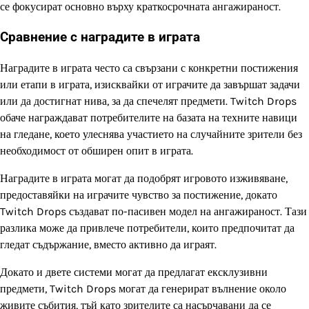
се фокусират основно върху краткосрочната ангажираност.
Сравнение с наградите в играта
Наградите в играта често са свързани с конкретни постижения
или етапи в играта, изисквайки от играчите да завършат задачи
или да достигнат нива, за да спечелят предмети. Twitch Drops
обаче награждават потребителите на базата на техните навици
на гледане, което улеснява участието на случайните зрители без
необходимост от обширен опит в играта.
Наградите в играта могат да подобрят игровото изживяване,
предоставяйки на играчите чувство за постижение, докато
Twitch Drops създават по-пасивен модел на ангажираност. Тази
разлика може да привлече потребители, които предпочитат да
гледат съдържание, вместо активно да играят.
Докато и двете системи могат да предлагат ексклузивни
предмети, Twitch Drops могат да генерират вълнение около
живите събития, тъй като зрителите са насърчавани да се