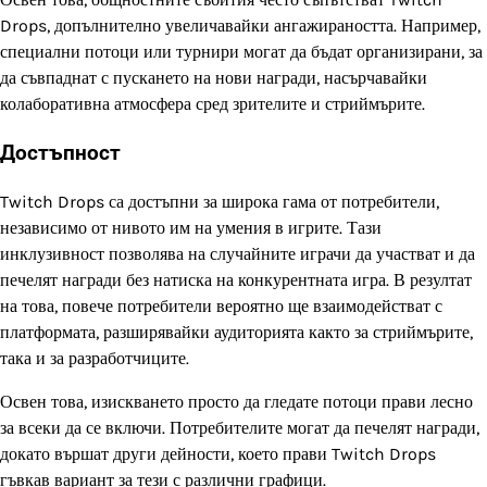
Drops, допълнително увеличавайки ангажираността. Например,
специални потоци или турнири могат да бъдат организирани, за
да съвпаднат с пускането на нови награди, насърчавайки
колаборативна атмосфера сред зрителите и стриймърите.
Достъпност
Twitch Drops са достъпни за широка гама от потребители,
независимо от нивото им на умения в игрите. Тази
инклузивност позволява на случайните играчи да участват и да
печелят награди без натиска на конкурентната игра. В резултат
на това, повече потребители вероятно ще взаимодействат с
платформата, разширявайки аудиторията както за стриймърите,
така и за разработчиците.
Освен това, изискването просто да гледате потоци прави лесно
за всеки да се включи. Потребителите могат да печелят награди,
докато вършат други дейности, което прави Twitch Drops
гъвкав вариант за тези с различни графици.