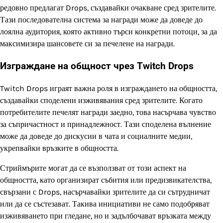
редовно предлагат Drops, създавайки очакване сред зрителите.
Тази последователна система за награди може да доведе до
лоялна аудитория, която активно търси конкретни потоци, за да
максимизира шансовете си за печелене на награди.
Изграждане на общност чрез Twitch Drops
Twitch Drops играят важна роля в изграждането на общността,
създавайки споделени изживявания сред зрителите. Когато
потребителите печелят награди заедно, това насърчава чувство
за съпричастност и принадлежност. Тази споделена вълнение
може да доведе до дискусии в чата и социалните медии,
укрепвайки връзките в общността.
Стриймърите могат да се възползват от този аспект на
общността, като организират събития или предизвикателства,
свързани с Drops, насърчавайки зрителите да си сътрудничат
или да се състезават. Такива инициативи не само подобряват
изживяването при гледане, но и задълбочават връзката между