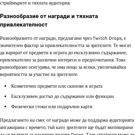
стриймърите и тяхната аудитория.
Разнообразие от награди и тяхната
привлекателност
Разнообразието от награди, предлагани чрез Twitch Drops, е
значителен фактор за привлекателността за зрителите. Те могат
да варират от предмети в играта до ексклузивно съдържание,
привлекателно за различни интереси и предпочитания. Това
разнообразие осигурява, че има нещо за всеки, увеличавайки
вероятността за участие на зрителите.
Козметични предмети или скинове в играта
Ексклузивен достъп до съдържание или функции
Физически стоки или подаръчни карти
Предлагането на смес от награди може да поддържа аудиторията
ангажирана с времето, тъй като зрителите ще бъдат мотивирани
да се включат за различни видове Drops. Тази стратегия може да