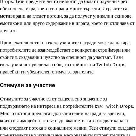
Drops. Тези предмети често не могат да бъдат получени чрез
обикновена игра, което ги прави много търсени. Играчите са
мотивирани да гледат потоци, за да получат уникални скинове,
емотикони или друго съдържание в играта, което ги отличава от
другите.
Привлекателността на ексклузивните награди може да накара
потребителите да взаимодействат с конкретни стриймъри или
събития, създавайки чувство за спешност да участват. Тази
ексклузивност увеличава общата стойност на Twitch Drops,
правейки ги убедителен стимул за зрителите.
Стимули за участие
Стимулите за участие са от съществено значение за
поддържането на интереса на потребителите към Twitch Drops.
Много потоци предлагат допълнителни награди за зрители,
които взаимодействат със съдържанието, като следват канала
или споделят потока в социалните медии. Тези стимули създават
по-интерактивно изживяване, насърчавайки потребителите да