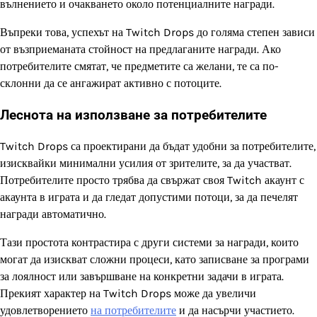
вълнението и очакването около потенциалните награди.
Въпреки това, успехът на Twitch Drops до голяма степен зависи
от възприеманата стойност на предлаганите награди. Ако
потребителите смятат, че предметите са желани, те са по-
склонни да се ангажират активно с потоците.
Леснота на използване за потребителите
Twitch Drops са проектирани да бъдат удобни за потребителите,
изисквайки минимални усилия от зрителите, за да участват.
Потребителите просто трябва да свържат своя Twitch акаунт с
акаунта в играта и да гледат допустими потоци, за да печелят
награди автоматично.
Тази простота контрастира с други системи за награди, които
могат да изискват сложни процеси, като записване за програми
за лоялност или завършване на конкретни задачи в играта.
Прекият характер на Twitch Drops може да увеличи
удовлетворението
на потребителите
и да насърчи участието.