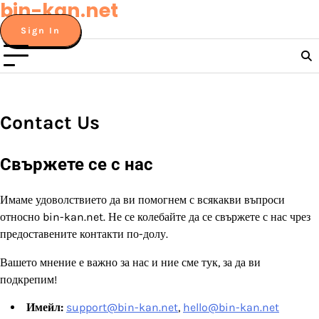
bin-kan.net
Skip
to
Sign In
content
Contact Us
Свържете се с нас
Имаме удоволствието да ви помогнем с всякакви въпроси
относно bin-kan.net. Не се колебайте да се свържете с нас чрез
предоставените контакти по-долу.
Вашето мнение е важно за нас и ние сме тук, за да ви
подкрепим!
Имейл:
support@bin-kan.net
,
hello@bin-kan.net