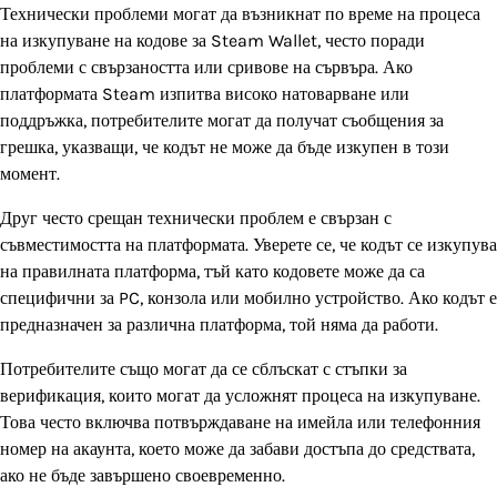
Технически проблеми могат да възникнат по време на процеса
на изкупуване на кодове за Steam Wallet, често поради
проблеми с свързаността или сривове на сървъра. Ако
платформата Steam изпитва високо натоварване или
поддръжка, потребителите могат да получат съобщения за
грешка, указващи, че кодът не може да бъде изкупен в този
момент.
Друг често срещан технически проблем е свързан с
съвместимостта на платформата. Уверете се, че кодът се изкупува
на правилната платформа, тъй като кодовете може да са
специфични за PC, конзола или мобилно устройство. Ако кодът е
предназначен за различна платформа, той няма да работи.
Потребителите също могат да се сблъскат с стъпки за
верификация, които могат да усложнят процеса на изкупуване.
Това често включва потвърждаване на имейла или телефонния
номер на акаунта, което може да забави достъпа до средствата,
ако не бъде завършено своевременно.