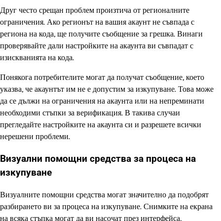
Друг често срещан проблем произтича от регионалните
ограничения. Ако регионът на вашия акаунт не съвпада с
региона на кода, ще получите съобщение за грешка. Винаги
проверявайте дали настройките на акаунта ви съвпадат с
изискванията на кода.
Понякога потребителите могат да получат съобщение, което
указва, че акаунтът им не е допустим за изкупуване. Това може
да се дължи на ограничения на акаунта или на непреминати
необходими стъпки за верификация. В такива случаи
прегледайте настройките на акаунта си и разрешете всички
нерешени проблеми.
Визуални помощни средства за процеса на
изкупуване
Визуалните помощни средства могат значително да подобрят
разбирането ви за процеса на изкупуване. Снимките на екрана
на всяка стъпка могат да ви насочат през интерфейса,