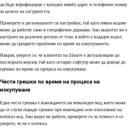
да бъде верифициран с валиден имейл адрес и телефонен номер
за целите на сигурността.
Проверете и регионалните си настройки, тъй като някои кодове
може да работят само в специфични държави. Ако акаунтът ви е
настроен на различен регион от този, в който е издаден кодът,
може да срещнете проблеми по време на изкупуването.
Накрая, уверете се, че клиентът на Steam е актуализиран до
последната версия, тъй като остарял софтуер може да доведе до
грешки по време на процеса на изкупуване.
Чести грешки по време на процеса на
изкупуване
Една честа грешка е въвеждането на невалиден код, което може
да се случи поради грешки при въвеждане или използване на
изтекъл код. Ако кодът не работи, проверете го за точност и се
уверете, че не е изтекъл.