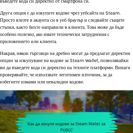
въведете кода си директно от смартфона си.
Друга опция е да изкупите кодове чрез уебсайта на Steam.
Просто влезте в акаунта си в уеб браузър и следвайте същите
стъпки, както бихте направили в клиента. Това може да бъде
особено полезно, ако имате технически затруднения с
приложението или клиента.
Накрая, някои търговци на дребно могат да предлагат директни
опции за изкупуване на кодове за Steam Wallet, позволявайки
ви да въведете кода си директно на техните платформи. Винаги
проверявайте, че използвате легитимен източник, за да
избегнете измами или невалидни кодове.