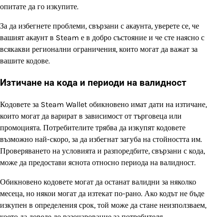
опитате да го изкупите.
За да избегнете проблеми, свързани с акаунта, уверете се, че
вашият акаунт в Steam е в добро състояние и че сте наясно с
всякакви регионални ограничения, които могат да важат за
вашите кодове.
Изтичане на кода и периоди на валидност
Кодовете за Steam Wallet обикновено имат дати на изтичане,
които могат да варират в зависимост от търговеца или
промоцията. Потребителите трябва да изкупят кодовете
възможно най-скоро, за да избегнат загуба на стойността им.
Проверяването на условията и разпоредбите, свързани с кода,
може да предостави яснота относно периода на валидност.
Обикновено кодовете могат да останат валидни за няколко
месеца, но някои могат да изтекат по-рано. Ако кодът не бъде
изкупен в определения срок, той може да стане неизползваем,
което да доведе до разочарование за потребителя.