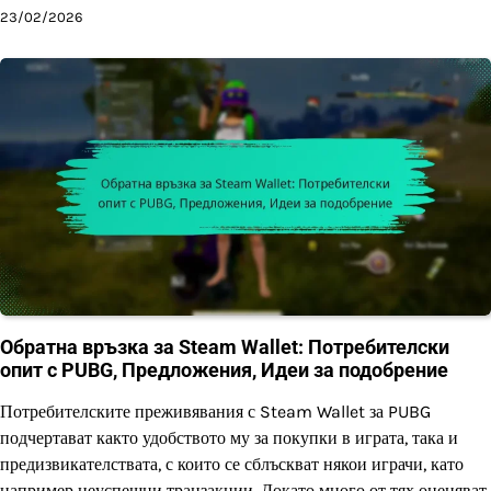
23/02/2026
Обратна връзка за Steam Wallet: Потребителски
опит с PUBG, Предложения, Идеи за подобрение
Потребителските преживявания с Steam Wallet за PUBG
подчертават както удобството му за покупки в играта, така и
предизвикателствата, с които се сблъскват някои играчи, като
например неуспешни транзакции. Докато много от тях оценяват