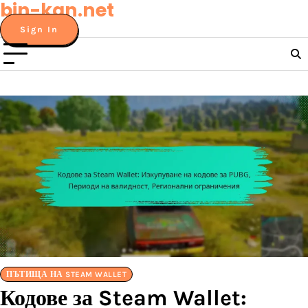
bin-kan.net
Skip
to
Sign In
content
ПЪТИЩА НА STEAM WALLET
Кодове за Steam Wallet: