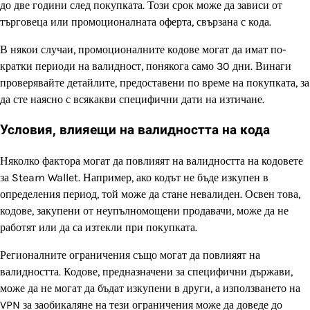
до две години след покупката. Този срок може да зависи от
търговеца или промоционалната оферта, свързана с кода.
В някои случаи, промоционалните кодове могат да имат по-
кратки периоди на валидност, понякога само 30 дни. Винаги
проверявайте детайлите, предоставени по време на покупката, за
да сте наясно с всякакви специфични дати на изтичане.
Условия, влияещи на валидността на кода
Няколко фактора могат да повлияят на валидността на кодовете
за Steam Wallet. Например, ако кодът не бъде изкупен в
определения период, той може да стане невалиден. Освен това,
кодове, закупени от неупълномощени продавачи, може да не
работят или да са изтекли при покупката.
Регионалните ограничения също могат да повлияят на
валидността. Кодове, предназначени за специфични държави,
може да не могат да бъдат изкупени в други, а използването на
VPN за заобикаляне на тези ограничения може да доведе до