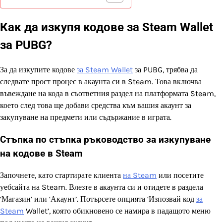
Как да изкупя кодове за Steam Wallet
за PUBG?
За да изкупите кодове
за Steam Wallet
за PUBG, трябва да
следвате прост процес в акаунта си в Steam. Това включва
въвеждане на кода в съответния раздел на платформата Steam,
което след това ще добави средства към вашия акаунт за
закупуване на предмети или съдържание в играта.
Стъпка по стъпка ръководство за изкупуване
на кодове в Steam
Започнете, като стартирате клиента
на Steam
или посетите
уебсайта на Steam. Влезте в акаунта си и отидете в раздела
‘Магазин’ или ‘Акаунт’. Потърсете опцията ‘Изпозвай код
за
Steam
Wallet’, която обикновено се намира в падащото меню