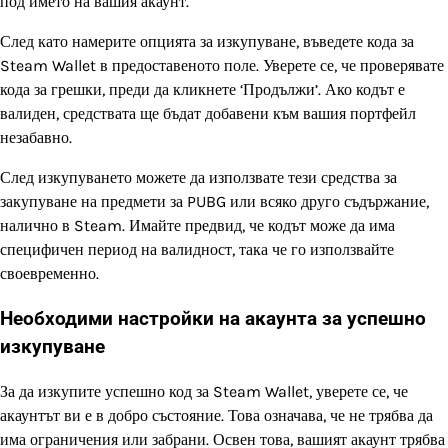
под името на вашия акаунт.
След като намерите опцията за изкупуване, въведете кода за
Steam Wallet в предоставеното поле. Уверете се, че проверявате
кода за грешки, преди да кликнете ‘Продължи’. Ако кодът е
валиден, средствата ще бъдат добавени към вашия портфейл
незабавно.
След изкупуването можете да използвате тези средства за
закупуване на предмети за PUBG или всяко друго съдържание,
налично в Steam. Имайте предвид, че кодът може да има
специфичен период на валидност, така че го използвайте
своевременно.
Необходими настройки на акаунта за успешно
изкупуване
За да изкупите успешно код за Steam Wallet, уверете се, че
акаунтът ви е в добро състояние. Това означава, че не трябва да
има ограничения или забрани. Освен това, вашият акаунт трябва