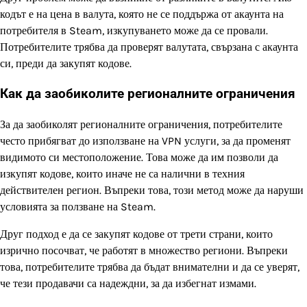
кодът е на цена в валута, която не се поддържа от акаунта на
потребителя в Steam, изкупуването може да се провали.
Потребителите трябва да проверят валутата, свързана с акаунта
си, преди да закупят кодове.
Как да заобиколите регионалните ограничения
За да заобиколят регионалните ограничения, потребителите
често прибягват до използване на VPN услуги, за да променят
видимото си местоположение. Това може да им позволи да
изкупят кодове, които иначе не са налични в техния
действителен регион. Въпреки това, този метод може да наруши
условията за ползване на Steam.
Друг подход е да се закупят кодове от трети страни, които
изрично посочват, че работят в множество региони. Въпреки
това, потребителите трябва да бъдат внимателни и да се уверят,
че тези продавачи са надеждни, за да избегнат измами.