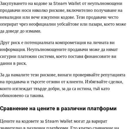
Закупуването на кодове за Steam Wallet от неупълномощени
продавачи носи няколко рискове, включително получаване на
невалидни или вече изкупени кодове. Тези продавачи често
оперират чрез неофициални уебсайтове или пазари, което може
да доведе до измами.
Друг риск е потенциалната компрометация на личната ви
информация. Неупълномощените продавачи може да нямат
сигурни платежни системи, което поставя финансовите ви
данни в риск.
За да намалите тези рискове, винаги проверявайте репутацията
на продавача и търсете отзиви от клиенти. Избягвайте сделки,
които изглеждат твърде добри, за да са истина, тъй като
обикновено са такива.
Сравнение на цените в различни платформи
Цените на кодовете за Steam Wallet могат да варират
значително в различни платформи. Ето кратко сравнение на